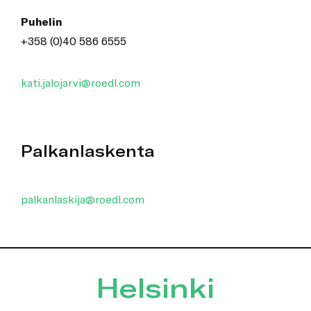
Puhelin
+358 (0)40 586 6555
kati.jalojarvi@roedl.com
Palkanlaskenta
palkanlaskija@roedl.com
Helsinki