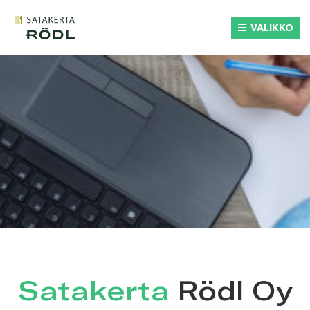
Siirry
suoraan
VALIKKO
sisältöön
Satakerta
Rödl Oy