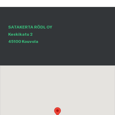
SATAKERTA RÖDL OY
Keskikatu 2
45100 Kouvola