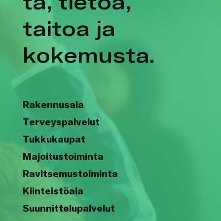
ta, tietoa,
taitoa ja
kokemusta.
Rakennusala
Terveyspalvelut
Tukkukaupat
Majoitustoiminta
Ravitsemustoiminta
Kiinteistöala
Suunnittelupalvelut