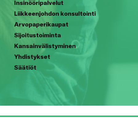
Insinööripalvelut
Liikkeenjohdon konsultointi
Arvopaperikaupat
Sijoitustoiminta
Kansainvälistyminen
Yhdistykset
Säätiöt