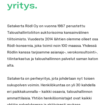
yritys.
Satakerta Rödl Oy on vuonna 1987 perustettu
Taloushallintoliiton auktorisoima kansainvälinen
tilitoimisto. Vuodesta 2014 lähtien olemme olleet osa
Rödl-konsernia, joka toimii noin 100 maassa. Yhdessä
Rödlin kanssa tarjoamme asianajo-, verokonsultointi-,
tilintarkastus ja taloushallinnon palvelut saman katon
alta.
Satakerta on perheyritys, jota johdetaan nyt toisen
sukupolven voimin. Henkilökuntaa on yli 30 kahdella
eri paikkakunnalla – kaikki osaavia, taloushallinnon
ammattilaisia. Yhtiön henkilöomistajat ovat kaikki
yhtiön palveluksessa ja aktiivisesti mukana